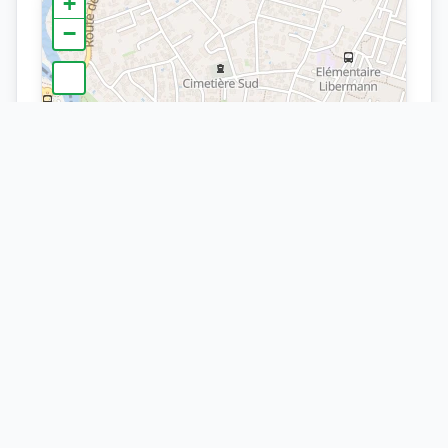
+
−
×
Arrêt
Acacias
Leaflet
| ©
OpenStreetMap
contributors