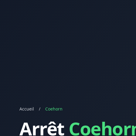
Accueil
/
Coehorn
Arrêt
Coehor