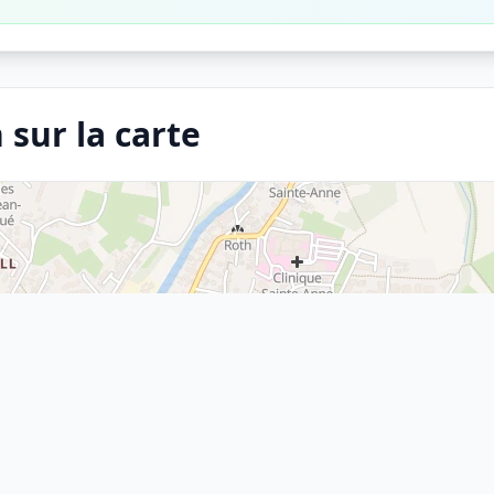
 sur la carte
×
Arrêt
Coehorn