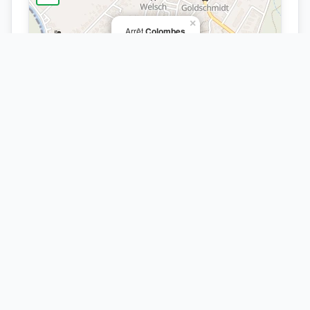
×
Arrêt
Colombes
Leaflet
| ©
OpenStreetMap
contributors