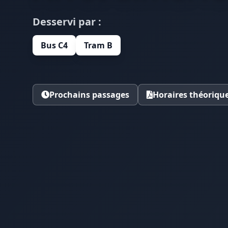
Desservi par :
Bus C4
Tram B
Prochains passages
Horaires théoriqu