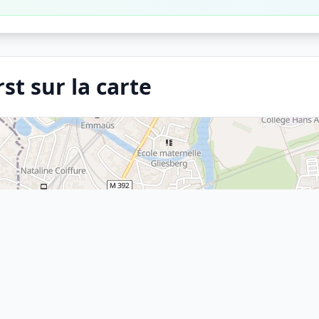
st sur la carte
×
Arrêt
Elmerforst