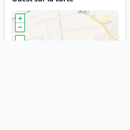
+
−
×
Arrêt
Geispolsheim Ouest