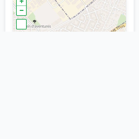
+
−
×
Arrêt
Le Ried
Leaflet
| ©
OpenStreetMap
contributors