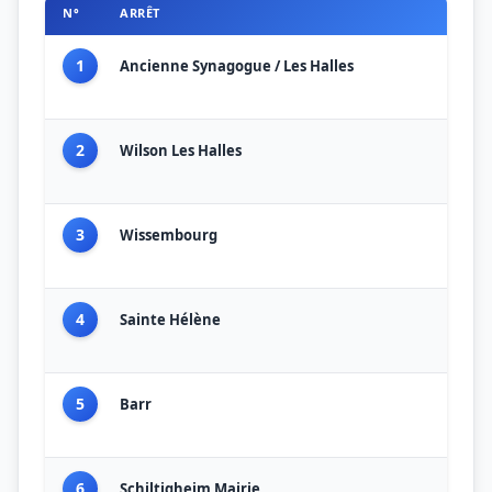
N°
ARRÊT
1
Ancienne Synagogue / Les Halles
2
Wilson Les Halles
3
Wissembourg
4
Sainte Hélène
5
Barr
6
Schiltigheim Mairie