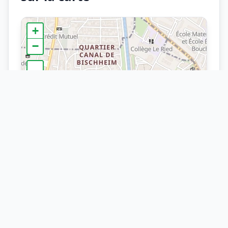
+
−
×
Arrêt
Marguerite